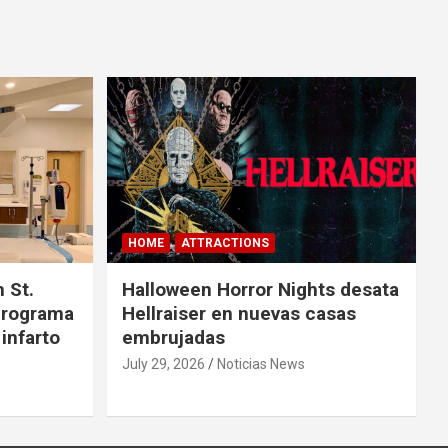
HOME
ATTRACTIONS
 St.
Halloween Horror Nights desata
 programa
Hellraiser en nuevas casas
 infarto
embrujadas
July 29, 2026
Noticias News