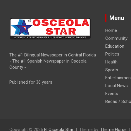
Menu
Home
Community
Education
Politics
The #1 Bilingual Newspaper in Central Florida
- The #1 Spanish Newspaper in Osceola
Health
County -
Sports
Entertainmen
Published for 36 years
Local News
Events
Becas / Scho
Copyright © 2026
El Osceola Star
Theme by:
Theme Horse