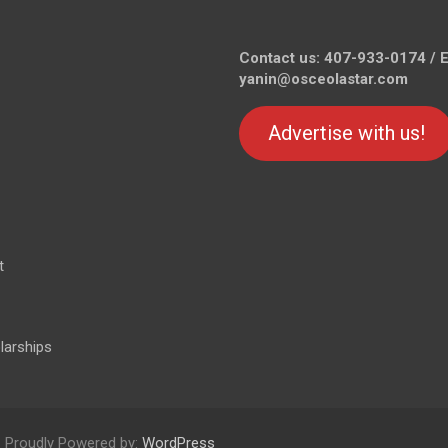
Contact us: 407-933-0174 / E
yanin@osceolastar.com
Advertise with us!
t
larships
Proudly Powered by:
WordPress