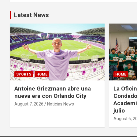
t
n
Latest News
a
v
i
g
a
SPORTS
HOME
HOME
t
Antoine Griezmann abre una
La Oficin
nueva era con Orlando City
Condado 
i
Academia
August 7, 2026
Noticias News
julio
o
August 6, 2
n