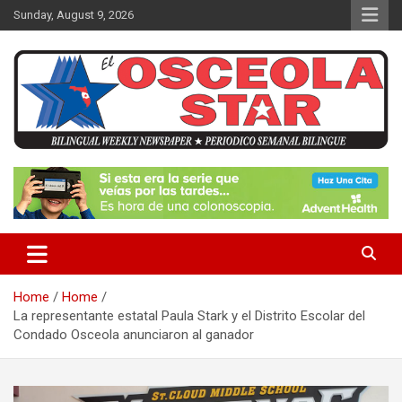
S
Sunday, August 9, 2026
k
i
p
t
o
c
o
n
News in Osceola / Kissimmee
El Osceola Star
t
e
n
t
Home
Home
La representante estatal Paula Stark y el Distrito Escolar del
Condado Osceola anunciaron al ganador