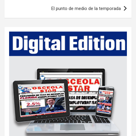
t
El punto de medio de la temporada
n
a
v
i
g
a
t
i
o
n