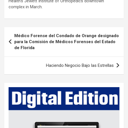
Health’s Jewett Institute of Orthopedics downtown
complex in March.
P
Médico Forense del Condado de Orange designado
o
para la Comisión de Médicos Forenses del Estado
de Florida
s
t
Haciendo Negocio Bajo las Estrellas
n
a
v
i
g
a
t