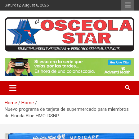
S
Saturday, August 8, 2026
k
i
p
t
o
c
o
n
News in Osceola / Kissimmee
El Osceola Star
t
e
n
t
Home
Home
Nuevo programa de tarjeta de supermercado para miembros
de Florida Blue HMO-DSNP