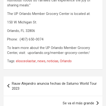
nutritious foods so families can experience the joy of
sharing meals.”
The UP Orlando Member Grocery Center is located at:
150 W. Michigan St.
Orlando, FL 32806
Phone: (407) 650-0074
To learn more about the UP Orlando Member Grocery
Center, visit: uporlando.org/member-grocery-center/
Tags:
elosceolastar
,
news
,
noticias
,
Orlando
P
Rauw Alejandro anuncia fechas de Saturno World Tour
o
2023
s
t
Se va el más grande