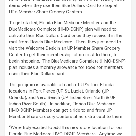
items when they use their Blue Dollars Card to shop at
UP’s Member Share Grocery Centers.
To get started, Florida Blue Medicare Members on the
BlueMedicare Complete (HMO-DSNP) plan will need to
activate their Blue Dollars Card once they receive it in the
mail from Florida Blue Medicare. Then, they just need to
visit the Welcome Desk in an UP Member Share Grocery
Center to get their membership, at no cost to them, to
begin shopping. The BlueMedicare Complete (HMO-DSNP)
plan includes a monthly allowance for food for members
using their Blue Dollars card.
The program is available at each of UP’s four Florida
locations in Fort Pierce (UP St. Lucie), Orlando (UP
Orlando), and Vero Beach (UP Indian River North & UP
Indian River South). In addition, Florida Blue Medicare
HMO-DSNP Members can get a ride to and from UP
Member Share Grocery Centers at no extra cost to them.
“We’re truly excited to add this new store location for our
Florida Blue Medicare HMO-DSNP Members. Anytime we