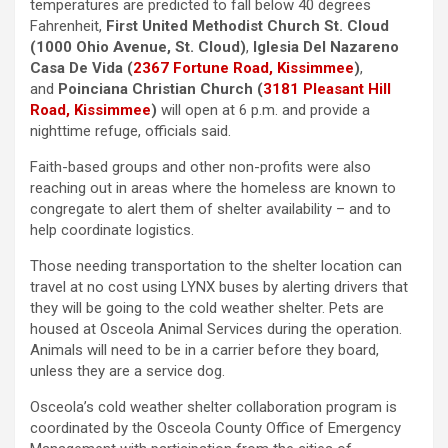
temperatures are predicted to fall below 40 degrees
Fahrenheit,
First United Methodist Church St. Cloud
(1000 Ohio Avenue, St. Cloud)
,
Iglesia Del Nazareno
Casa De Vida (
2367 Fortune Road, Kissimmee
)
,
and
Poinciana Christian Church (
3181 Pleasant Hill
Road, Kissimmee
)
will open at 6 p.m. and provide a
nighttime refuge, officials said.
Faith-based groups and other non-profits were also
reaching out in areas where the homeless are known to
congregate to alert them of shelter availability – and to
help coordinate logistics.
Those needing transportation to the shelter location can
travel at no cost using LYNX buses by alerting drivers that
they will be going to the cold weather shelter. Pets are
housed at Osceola Animal Services during the operation.
Animals will need to be in a carrier before they board,
unless they are a service dog.
Osceola’s cold weather shelter collaboration program is
coordinated by the Osceola County Office of Emergency