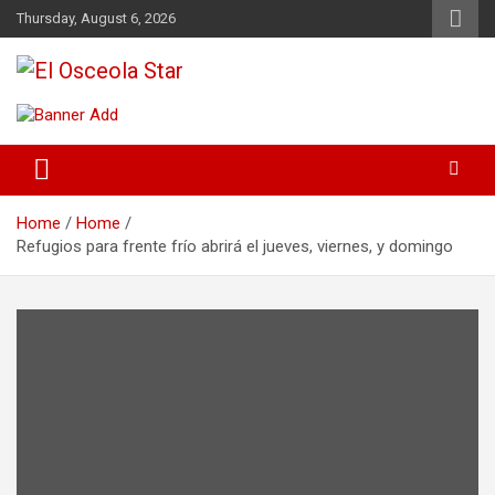
Skip
Thursday, August 6, 2026
to
content
News in Osceola / Kissimmee
El Osceola Star
Home
Home
Refugios para frente frío abrirá el jueves, viernes, y domingo