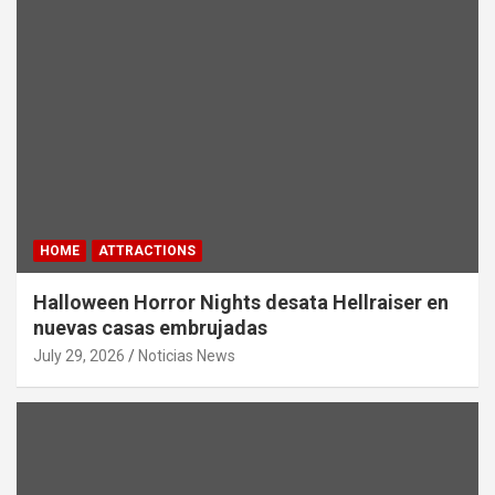
HOME
ATTRACTIONS
Halloween Horror Nights desata Hellraiser en
nuevas casas embrujadas
July 29, 2026
Noticias News