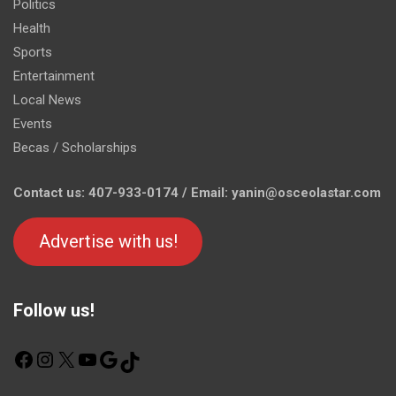
Politics
Health
Sports
Entertainment
Local News
Events
Becas / Scholarships
Contact us: 407-933-0174 / Email: yanin@osceolastar.com
Advertise with us!
Follow us!
F
I
X
Y
G
T
a
n
o
o
i
c
s
u
o