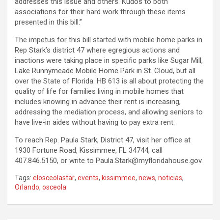
addresses this issue and others. Kudos to both
associations for their hard work through these items
presented in this bill.”
The impetus for this bill started with mobile home parks in
Rep Stark’s district 47 where egregious actions and
inactions were taking place in specific parks like Sugar Mill,
Lake Runnymeade Mobile Home Park in St. Cloud, but all
over the State of Florida. HB 613 is all about protecting the
quality of life for families living in mobile homes that
includes knowing in advance their rent is increasing,
addressing the mediation process, and allowing seniors to
have live-in aides without having to pay extra rent.
To reach Rep. Paula Stark, District 47, visit her office at
1930 Fortune Road, Kissimmee, FL 34744, call
407.846.5150, or write to Paula.Stark@myfloridahouse.gov.
Tags:
elosceolastar
,
events
,
kissimmee
,
news
,
noticias
,
Orlando
,
osceola