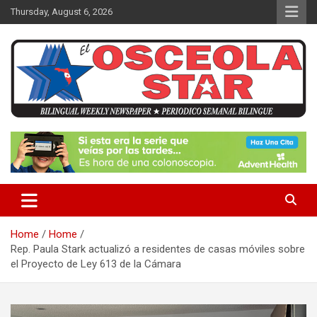
S
Thursday, August 6, 2026
k
i
p
t
o
c
o
n
News in Osceola / Kissimmee
El Osceola Star
t
e
n
t
Home
Home
Rep. Paula Stark actualizó a residentes de casas móviles sobre
el Proyecto de Ley 613 de la Cámara