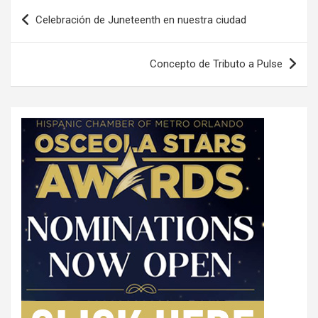
P
Celebración de Juneteenth en nuestra ciudad
o
s
Concepto de Tributo a Pulse
t
n
a
v
i
g
a
t
i
o
n