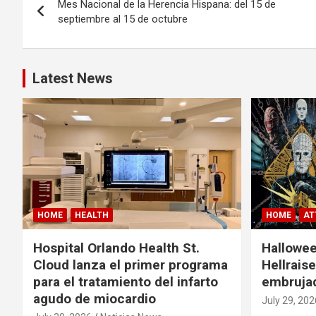
Mes Nacional de la Herencia Hispana: del 15 de
o
septiembre al 15 de octubre
s
t
Latest News
n
a
v
i
g
HOME
HEALTH
HOME
AT
a
Hospital Orlando Health St.
Hallowee
Cloud lanza el primer programa
Hellrais
t
para el tratamiento del infarto
embruja
agudo de miocardio
July 29, 202
i