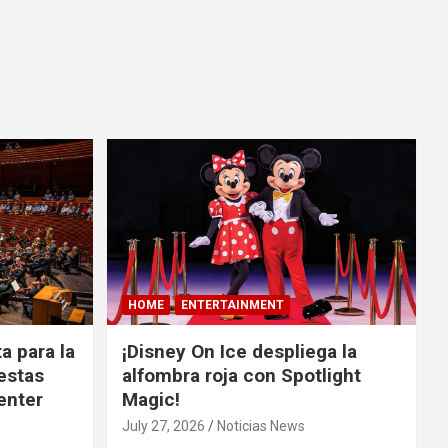
HOME
ENTERTAINMENT
a para la
¡Disney On Ice despliega la
estas
alfombra roja con Spotlight
Center
Magic!
July 27, 2026
Noticias News