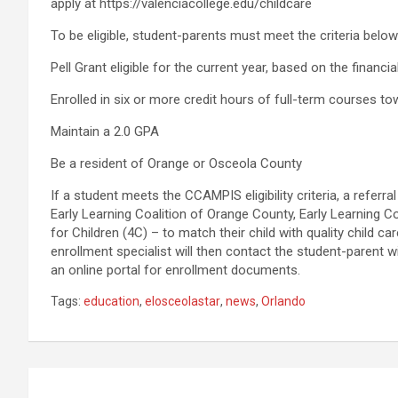
apply at https://valenciacollege.edu/childcare
To be eligible, student-parents must meet the criteria belo
Pell Grant eligible for the current year, based on the financi
Enrolled in six or more credit hours of full-term courses t
Maintain a 2.0 GPA
Be a resident of Orange or Osceola County
If a student meets the CCAMPIS eligibility criteria, a referr
Early Learning Coalition of Orange County, Early Learning
for Children (4C) – to match their child with quality child c
enrollment specialist will then contact the student-parent 
an online portal for enrollment documents.
Tags:
education
,
elosceolastar
,
news
,
Orlando
P