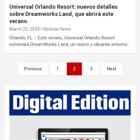
Universal Orlando Resort: nuevos detalles
sobre Dreamworks Land, que abrirá este
verano
March 20, 2024
Noticias News
Orlando, FL – Este verano, Universal Orlando Resort
estrenará DreamWorks Land, un nuevo y vibrante entorno…
P
Previous
1
2
3
Next
o
s
t
s
p
a
g