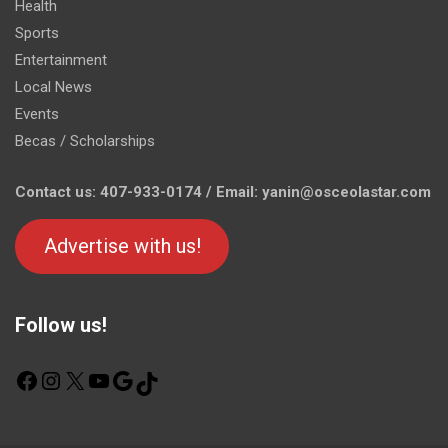
Health
Sports
Entertainment
Local News
Events
Becas / Scholarships
Contact us: 407-933-0174 / Email: yanin@osceolastar.com
Advertise with us!
Follow us!
F
I
X
Y
G
T
a
n
o
o
i
c
s
u
o
k
e
t
T
g
T