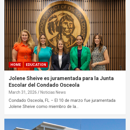
HOME
EDUCATION
Jolene Sheive es juramentada para la Junta
Escolar del Condado Osceola
March 31, 2026
Noticias News
Condado Osceola, FL – El 10 de marzo fue juramentada
Jolene Sheive como miembro de la…