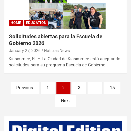
HOME
EDUCATION
Solicitudes abiertas para la Escuela de
Gobierno 2026
January 27, 2026
Noticias News
Kissimmee, FL – La Ciudad de Kissimmee está aceptando
solicitudes para su programa Escuela de Gobierno…
P
Previous
1
2
3
…
15
o
Next
s
t
s